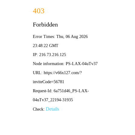
新闻动态
建设国内领先的绿色低碳综合智慧能源企业集
团
首页
>
新闻动态
>
集团新闻
广州发展集团荣获“2024年
度广东扶贫济困红棉杯铜
杯”“2024年度广州
市‘6·30’ 助力乡村振兴
金穗杯银杯”